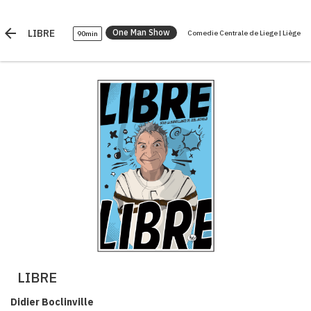
arrow_back
LIBRE
One Man Show
Comedie Centrale de Liege | Liège
90min
LIBRE
Didier Boclinville